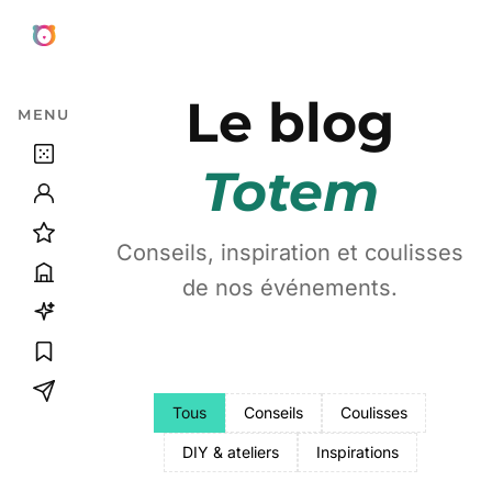
Aller au contenu principal
Le blog
MENU
Totem
Conseils, inspiration et coulisses
de nos événements.
Tous
Conseils
Coulisses
DIY & ateliers
Inspirations