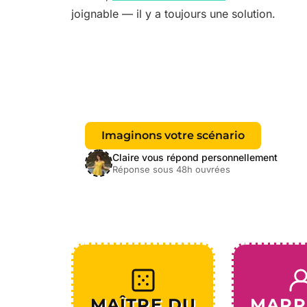
joignable — il y a toujours une solution.
Imaginons votre scénario
Claire vous répond personnellement
Réponse sous 48h ouvrées
Les 4 piliers Totem
MAÎTRE DU
MARR