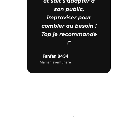
et sait s'adapter à
son public,
improviser pour
combler au besoin !
Top je recommande
!"
Fanfan 8434
Maman aventurière