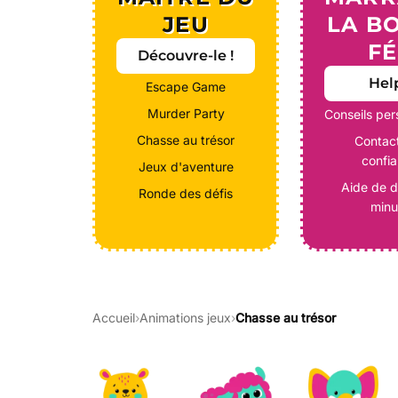
JEU
LA B
FÉ
Découvre-le !
Help
Escape Game
Murder Party
Conseils per
Chasse au trésor
Contac
confi
Jeux d'aventure
Aide de d
Ronde des défis
minu
Accueil
›
Animations jeux
›
Chasse au trésor